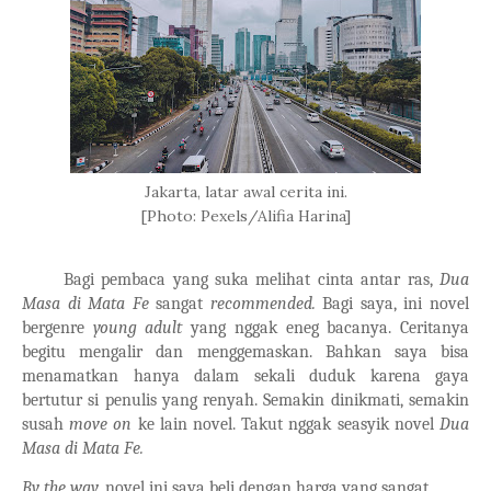
Jakarta, latar awal cerita ini.
[Photo: Pexels/Alifia Harina]
Bagi pembaca yang suka melihat cinta antar ras,
Dua
Masa di Mata Fe
sangat
recommended.
Bagi saya, ini novel
bergenre
young adult
yang nggak eneg bacanya. Ceritanya
begitu mengalir dan menggemaskan. Bahkan saya bisa
menamatkan hanya dalam sekali duduk karena gaya
bertutur si penulis yang renyah. Semakin dinikmati, semakin
susah
move on
ke lain novel. Takut nggak seasyik novel
Dua
Masa di Mata Fe.
By the way,
novel ini saya beli dengan harga yang sangat