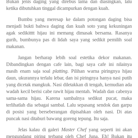
Bukan jenis daging yang direbus lama dan diasingkan, lalu
ketika dibutuhkan tinggal dicampurkan dengan kuah.
Bumbu yang meresap ke dalam potongan daging bisa
menjadi bukti bahwa daging dan kuah soto yang kekuningan
agak sedikitttt hijau ini memang dimasak bersama. Rasanya
gurih, bumbunya pas di lidah saya yang sedikit pemilih soal
makanan.
Jangan berharap lebih soal estetika dekor makanan.
Dibandingkan dengan cafe lain, bagi saya cafe ini nilainya
masih enam saja soal
platting.
Pilihan warna piringnya hijau
daun, ukurannya terlalu lebar, dan isi piringnya hanya nasi putih
yang dicetak mangkuk. Nasi diletakkan di tengah, kemudian ada
wadah kecil berisi cabe rawit hijau mentah. Wadah dan cabenya
sama-sama hijau. Karena sambalnya sedikut pucat, maka
terlihatlah dia sebagai sambal. Lalu sepasang sendok dan garpu
di posisi yang berseberangan dipisahkan oleh nasi. Di atas
puncak nasi ditaburi bawang goreng tepung. Itu saja.
Jelas kalau di galeri
Master Chef
yang seperti ini akan
mengundang piring terbang oleh Chef Juna. Eh! Bukan itu