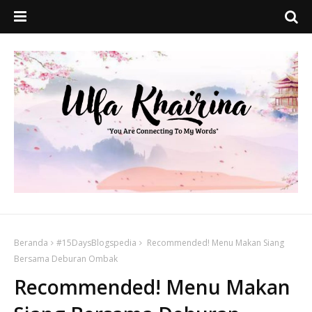
Beranda
#15DaysBlogspedia
Recommended! Menu Makan Siang
Bersama Deburan Ombak
Recommended! Menu Makan