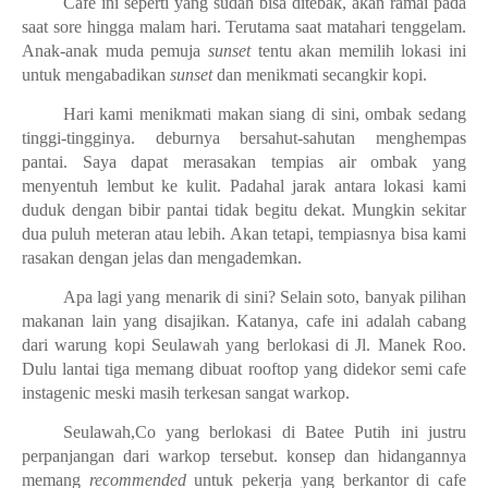
Cafe ini seperti yang sudah bisa ditebak, akan ramai pada
saat sore hingga malam hari. Terutama saat matahari tenggelam.
Anak-anak muda pemuja
sunset
tentu akan memilih lokasi ini
untuk mengabadikan
sunset
dan menikmati secangkir kopi.
Hari kami menikmati makan siang di sini, ombak sedang
tinggi-tingginya. deburnya bersahut-sahutan menghempas
pantai. Saya dapat merasakan tempias air ombak yang
menyentuh lembut ke kulit. Padahal jarak antara lokasi kami
duduk dengan bibir pantai tidak begitu dekat. Mungkin sekitar
dua puluh meteran atau lebih. Akan tetapi, tempiasnya bisa kami
rasakan dengan jelas dan mengademkan.
Apa lagi yang menarik di sini? Selain soto, banyak pilihan
makanan lain yang disajikan. Katanya, cafe ini adalah cabang
dari warung kopi Seulawah yang berlokasi di Jl. Manek Roo.
Dulu lantai tiga memang dibuat rooftop yang didekor semi cafe
instagenic meski masih terkesan sangat warkop.
Seulawah,Co yang berlokasi di Batee Putih ini justru
perpanjangan dari warkop tersebut. konsep dan hidangannya
memang
recommended
untuk pekerja yang berkantor di cafe