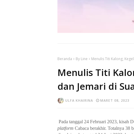
Beranda
By Line
Menulis Titi Kalong, Kege
Menulis Titi Kal
dan Jemari di Su
ULFA KHAIRINA
MARET 08, 2023
Pada tanggal 24 Februari 2023, kisah D
platform
Cabaca berakhir. Totalnya 38 