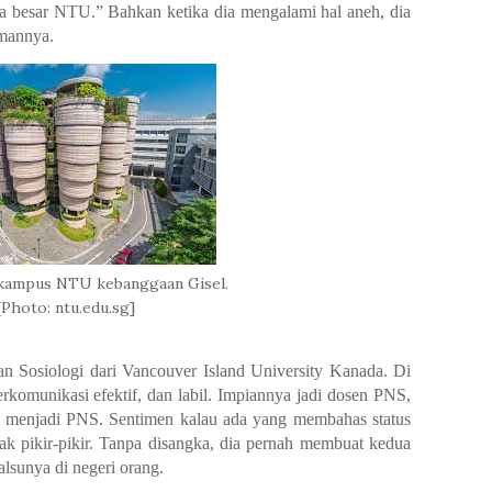
a besar NTU.” Bahkan ketika dia mengalami hal aneh, dia
emannya.
kampus NTU kebanggaan Gisel.
[Photo: ntu.edu.sg]
san Sosiologi dari Vancouver Island University Kanada. Di
berkomunikasi efektif, dan labil. Impiannya jadi dosen PNS,
um menjadi PNS. Sentimen kalau ada yang membahas status
dak pikir-pikir. Tanpa disangka, dia pernah membuat kedua
lsunya di negeri orang.