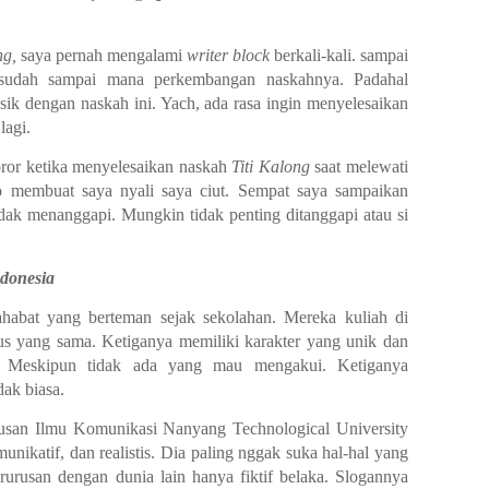
ng,
saya pernah mengalami
writer block
berkali-kali. sampai
sudah sampai mana perkembangan naskahnya. Padahal
sik dengan naskah ini. Yach, ada rasa ingin menyelesaikan
lagi.
oror ketika menyelesaikan naskah
Titi Kalong
saat melewati
to membuat saya nyali saya ciut. Sempat saya sampaikan
tidak menanggapi. Mungkin tidak penting ditanggapi atau si
donesia
ahabat yang berteman sejak sekolahan. Mereka kuliah di
us yang sama. Ketiganya memiliki karakter yang unik dan
. Meskipun tidak ada yang mau mengakui. Ketiganya
dak biasa.
ulusan Ilmu Komunikasi Nanyang Technological University
munikatif, dan realistis. Dia paling nggak suka hal-hal yang
urusan dengan dunia lain hanya fiktif belaka. Slogannya