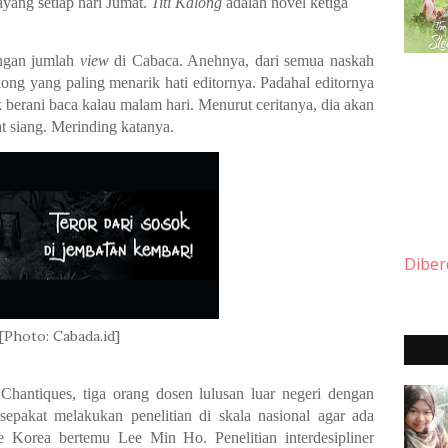
ayang setiap hari Jumat.
Titi Kalong
adalah novel ketiga
engan jumlah
view
di Cabaca. Anehnya, dari semua naskah
long yang paling menarik hati editornya. Padahal editornya
 berani baca kalau malam hari. Menurut ceritanya, dia akan
at siang. Merinding katanya.
Diber
[Photo: Cabada.id]
Chantiques, tiga orang dosen lulusan luar negeri dengan
sepakat melakukan penelitian di skala nasional agar ada
 ke Korea bertemu Lee Min Ho. Penelitian interdesipliner