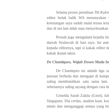
Selama proses penulisan
Titi Kalo
editor bolak balik WA menanyakan 
ketenangan saya sudah mulai terasa teru
dan di sisi lain tidak mau menyelesaikan 
Pernah juga mengalami kejadia h
daerah Seulawah di hari raya. Ini au
kepada editornya, tapi si kakak editor 
kakak ikutan takut.
De Chantiques, Wajah Dosen Muda In
De Chantiques ini adalah tiga s
jurusan berbeda dan mengajar di kamp
saling membutuhkan satu sama lain
sebenarnya saling sayang dengan cara ti
Griselda Sarah Zakila (Gisel), l
Singapura. Dia cerdas, analisis kuat, ko
mistis dan menganggap semua yang ber