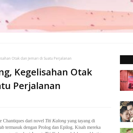
lisahan Otak dan Jemari di Suatu Perjalanan
ong, Kegelisahan Otak
atu Perjalanan
e Chantiques dari novel
Titi Kalong
yang tayang di
bab termasuk dengan Prolog dan Epilog. Kisah mereka