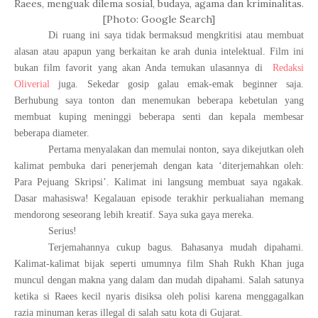
Raees, menguak dilema sosial, budaya, agama dan kriminalitas.
[Photo: Google Search]
Di ruang ini saya tidak bermaksud mengkritisi atau membuat
alasan atau apapun yang berkaitan ke arah dunia intelektual. Film ini
bukan film favorit yang akan Anda temukan ulasannya di
Redaksi
Oliverial
juga. Sekedar gosip galau emak-emak beginner saja.
Berhubung saya tonton dan menemukan beberapa kebetulan yang
membuat kuping meninggi beberapa senti dan kepala membesar
beberapa diameter.
Pertama menyalakan dan memulai nonton, saya dikejutkan oleh
kalimat pembuka dari penerjemah dengan kata ‘diterjemahkan oleh:
Para Pejuang Skripsi’. Kalimat ini langsung membuat saya ngakak.
Dasar mahasiswa! Kegalauan episode terakhir perkualiahan memang
mendorong seseorang lebih kreatif. Saya suka gaya mereka.
Serius!
Terjemahannya cukup bagus. Bahasanya mudah dipahami.
Kalimat-kalimat bijak seperti umumnya film Shah Rukh Khan juga
muncul dengan makna yang dalam dan mudah dipahami. Salah satunya
ketika si Raees kecil nyaris disiksa oleh polisi karena menggagalkan
razia minuman keras illegal di salah satu kota di Gujarat.