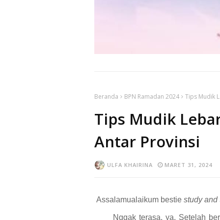
Beranda
BPN Ramadan 2024
Tips Mudik L
Tips Mudik Lebar
Antar Provinsi
ULFA KHAIRINA
MARET 31, 2024
Assalamualaikum bestie
study and 
Nggak terasa, ya. Setelah be