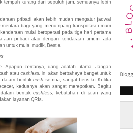
k tempuh kurang dari sepuluh jam, semuanya lebih
daraan pribadi akan lebih mudah mengatur jadwal
Sementara bagi yang menumpang transpotasi umum
kendaraan mulai beroperasi pada tiga hari pertama
daraan pribadi atau dengan kendaraan umum, ada
an untuk mulai mudik, Bestie.
ss
ie. Apapun ceritanya, uang adalah utama. Jangan
cash atau
cashless.
Ini akan berbahaya banget untuk
Blog
g dalam bentuk
cash
semua, sangat berisiko Ketika
 kececer, keduanya akan sangat merepotkan. Begitu
n dalam bentuk
cashless
, kebutuhan di jalan yang
akan layanan QRis.