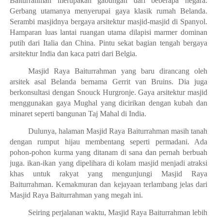
Baiturrahman merupakan gabungan dari beberapa negara.
Gerbang utamanya menyerupai gaya klasik rumah Belanda.
Serambi masjidnya bergaya arsitektur masjid-masjid di Spanyol.
Hamparan luas lantai ruangan utama dilapisi marmer dominan
putih dari Italia dan China. Pintu sekat bagian tengah bergaya
arsitektur India dan kaca patri dari Belgia.
Masjid Raya Baiturrahman yang baru dirancang oleh
arsitek asal Belanda bernama Gerrit van Bruins. Dia juga
berkonsultasi dengan Snouck Hurgronje. Gaya arsitektur masjid
menggunakan gaya Mughal yang dicirikan dengan kubah dan
minaret seperti bangunan Taj Mahal di India.
Dulunya, halaman Masjid Raya Baiturrahman masih tanah
dengan rumput hijau membentang seperti permadani. Ada
pohon-pohon kurma yang ditanam di sana dan pernah berbuah
juga. ikan-ikan yang dipelihara di kolam masjid menjadi atraksi
khas untuk rakyat yang mengunjungi Masjid Raya
Baiturrahman. Kemakmuran dan kejayaan terlambang jelas dari
Masjid Raya Baiturrahman yang megah ini.
Seiring perjalanan waktu, Masjid Raya Baiturrahman lebih