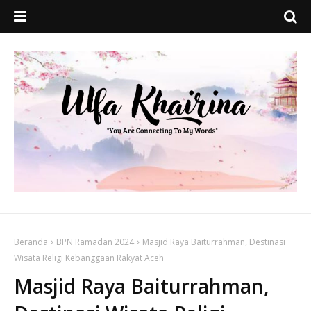
Beranda
BPN Ramadan 2024
Masjid Raya Baiturrahman, Destinasi
Wisata Religi Kebanggaan Rakyat Aceh
Masjid Raya Baiturrahman,