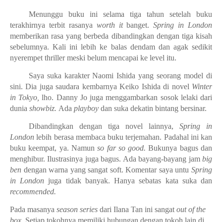
Menunggu buku ini selama tiga tahun setelah buku
terakhirnya terbit rasanya
worth it
banget.
Spring in London
memberikan rasa yang berbeda dibandingkan dengan tiga kisah
sebelumnya. Kali ini lebih ke balas dendam dan agak sedikit
nyerempet thriller meski belum mencapai ke level itu.
Saya suka karakter Naomi Ishida yang seorang model di
sini. Dia juga saudara kembarnya Keiko Ishida di novel
Winter
in Tokyo,
lho. Danny Jo juga menggambarkan sosok lelaki dari
dunia
showbiz.
Ada
playboy
dan suka dekatin bintang bersinar.
Dibandingkan dengan tiga novel lainnya,
Spring in
London
lebih berasa membaca buku terjemahan. Padahal ini kan
buku keempat, ya. Namun
so far so good.
Bukunya bagus dan
menghibur. Ilustrasinya juga bagus. Ada bayang-bayang jam
big
ben
dengan warna yang sangat soft. Komentar saya untu
Spring
in London
juga tidak banyak. Hanya sebatas kata suka dan
recommended.
Pada masanya
season series
dari Ilana Tan ini sangat
out of the
box.
Setiap tokohnya memiliki hubungan dengan tokoh lain di