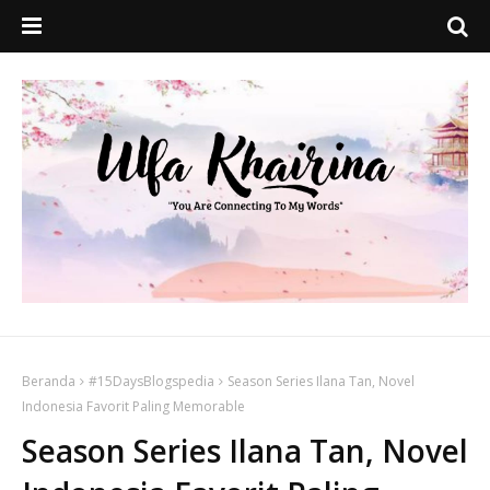
Beranda
#15DaysBlogspedia
Season Series Ilana Tan, Novel
Indonesia Favorit Paling Memorable
Season Series Ilana Tan, Novel