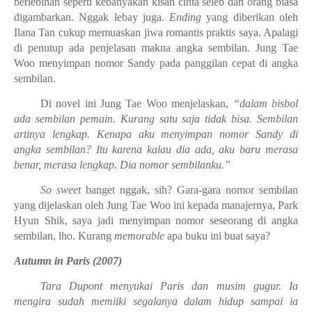
berlebihan seperti kebanyakan kisah cinta seleb dan orang biasa
digambarkan. Nggak lebay juga.
Ending
yang diberikan oleh
Ilana Tan cukup memuaskan jiwa romantis praktis saya. Apalagi
di penutup ada penjelasan makna angka sembilan. Jung Tae
Woo menyimpan nomor Sandy pada panggilan cepat di angka
sembilan.
Di novel ini Jung Tae Woo menjelaskan,
“dalam bisbol
ada sembilan pemain. Kurang satu saja tidak bisa. Sembilan
artinya lengkap. Kenapa aku menyimpan nomor Sandy di
angka sembilan? Itu karena kalau dia ada, aku baru merasa
benar, merasa lengkap. Dia nomor sembilanku.”
So sweet
banget nggak, sih? Gara-gara nomor sembilan
yang dijelaskan oleh Jung Tae Woo ini kepada manajernya, Park
Hyun Shik, saya jadi menyimpan nomor seseorang di angka
sembilan, lho. Kurang
memorable
apa buku ini buat saya?
Autumn in Paris (2007)
Tara Dupont menyukai Paris dan musim gugur. Ia
mengira sudah memiiki segalanya dalam hidup sampai ia