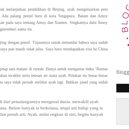
uk melanjutkan pendidikan di Beijing, ayah mengeluarkan peta
. Ada palang pensil baru di kota Singapura, Batam dan Amoy
kan pada saya tentang Amoy dan Xiamen. Singkatnya dulu Amoy
angmemberi nama itu.
jing dengan pensil. Tujuannya untuk menandai bahwa saya sudah
a saya pun masih tidak jelas. Saya baru mendapatkan visa ke China
ginap satu malam di rumah. Hanya untuk mengantar buku ‘Rantau
Blog
an terakhir serta tetesan air mata ayah. Pelukan itu benar-benar
itu saya tidak pernah melihat ayah lagi. Bahkan jasad yang sudah
ali dari petualangannya mengenal dunia. mewakili ayah
a. Belum banyak ia berkelana, tetapi arti hidup yang ia
an penuh arti. Ayah, andai engkau di sini, begitu banyak