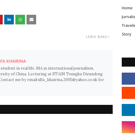
Home
Jurnal
Traveli
Story
LEBIH BARU
FA KHAIRINA
 student in real life. MA in international journalism,
sity of China. Lecturing at STAIN Teungku Dirundeng
Contact me by email ulfa_khairina.2005@yahoo.co.uk for