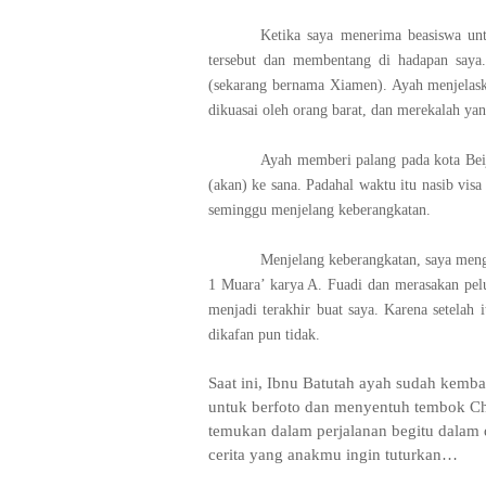
Ketika saya menerima beasiswa unt
tersebut dan membentang di hadapan saya
(sekarang bernama Xiamen). Ayah menjelas
dikuasai oleh orang barat, dan merekalah y
Ayah memberi palang pada kota Bei
(akan) ke sana. Padahal waktu itu nasib vis
seminggu menjelang keberangkatan.
Menjelang keberangkatan, saya men
1 Muara’ karya A. Fuadi dan merasakan peluk
menjadi terakhir buat saya. Karena setelah 
dikafan pun tidak.
Saat ini, Ibnu Batutah ayah sudah kemb
untuk berfoto dan menyentuh tembok Chin
temukan dalam perjalanan begitu dalam d
cerita yang anakmu ingin tuturkan…