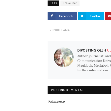
Tags
Traveliner
Facebook
Twitter
LEBIH LAMA
DIPOSTING OLEH
UL
Author, journalist, and
Communication Univer
Meulaboh, Meulaboh. 
further information.
POSTING KOMENTAR
0 Komentar