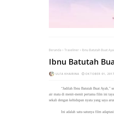
Beranda
Traveliner
Ibnu Batutah Buat Aya
Ibnu Batutah Bu
ULFA KHAIRINA
OKTOBER 01, 201
“Jadilah Ibnu Batutah Buat Ayah,” se
air mata di menit-menit pertama film ini ta
sekali dengan kehidupan nyata yang saya aru
Ini adalah satu-satunya film adapta