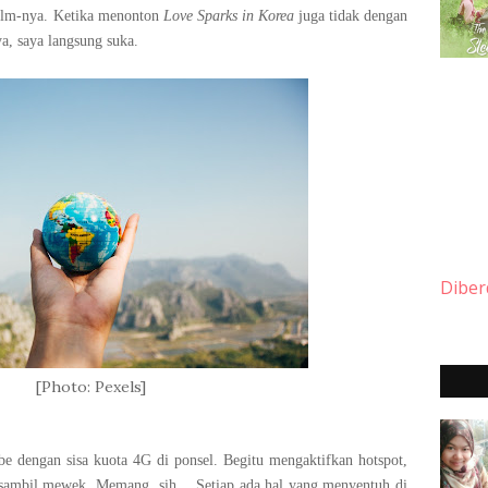
film-nya. Ketika menonton
Love Sparks in Korea
juga tidak dengan
ya, saya langsung suka.
Diber
[Photo: Pexels]
e dengan sisa kuota 4G di ponsel. Begitu mengaktifkan hotspot,
sambil mewek. Memang, sih… Setiap ada hal yang menyentuh di