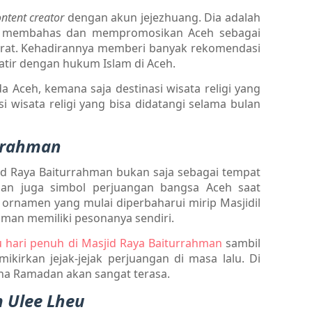
ontent creator
dengan akun jejezhuang. Dia adalah
p membahas dan mempromosikan Aceh sebagai
derat. Kehadirannya memberi banyak rekomendasi
tir dengan hukum Islam di Aceh.
a Aceh, kemana saja destinasi wisata religi yang
asi wisata religi yang bisa didatangi selama bulan
urrahman
id Raya Baiturrahman bukan saja sebagai tempat
man juga simbol perjuangan bangsa Aceh saat
 ornamen yang mulai diperbaharui mirip Masjidil
hman memiliki pesonanya sendiri.
u hari penuh di Masjid Raya Baiturrahman
sambil
kirkan jejak-jejak perjuangan di masa lalu. Di
na Ramadan akan sangat terasa.
m Ulee Lheu