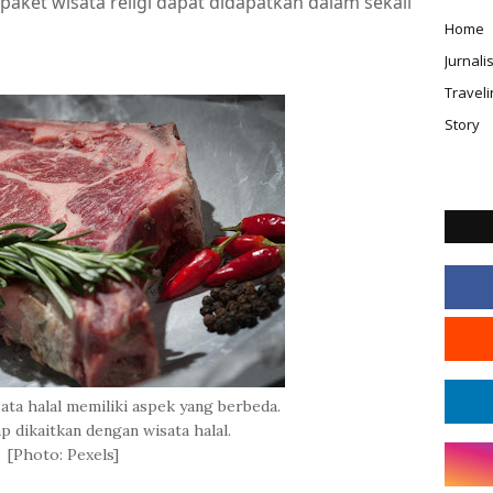
paket wisata religi dapat didapatkan dalam sekali
Home
Jurnal
Traveli
Story
sata halal memiliki aspek yang berbeda.
 dikaitkan dengan wisata halal.
[Photo: Pexels]