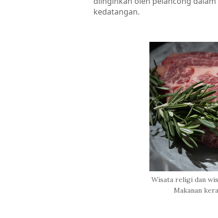
diinginkan oleh pelancong dalam 
kedatangan.
Wisata religi dan wi
Makanan kerap