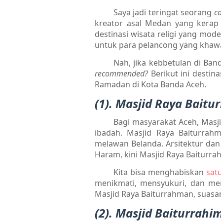
Saya jadi teringat seorang
c
kreator asal Medan yang kera
destinasi wisata religi yang mo
untuk para pelancong yang khawa
Nah, jika kebbetulan di Band
recommended?
Berikut ini destin
Ramadan di Kota Banda Aceh.
(1). Masjid Raya Bait
Bagi masyarakat Aceh, Masj
ibadah. Masjid Raya Baiturrah
melawan Belanda. Arsitektur dan
Haram, kini Masjid Raya Baiturra
Kita bisa menghabiskan
sat
menikmati, mensyukuri, dan memi
Masjid Raya Baiturrahman, suasa
(2). Masjid Baiturrahi