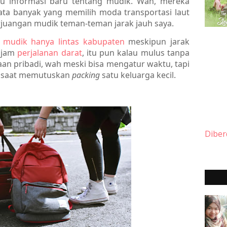
u informasi baru tentang mudik. Wah, mereka
yata banyak yang memilih moda transportasi laut
rjuangan mudik teman-teman jarak jauh saya.
g
mudik hanya lintas kabupaten
meskipun jarak
 jam
perjalanan darat
, itu pun kalau mulus tanpa
aan pribadi, wah meski bisa mengatur waktu, tapi
a saat memutuskan
packing
satu keluarga kecil.
Diber