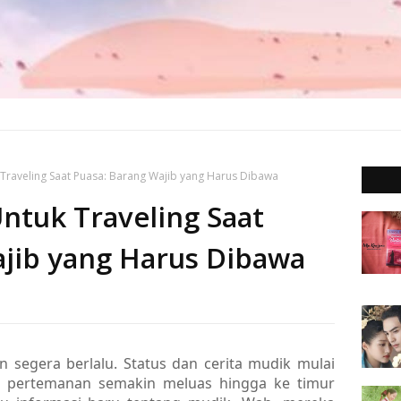
Traveling Saat Puasa: Barang Wajib yang Harus Dibawa
ntuk Traveling Saat
ajib yang Harus Dibawa
n segera berlalu. Status dan cerita mudik mulai
ak pertemanan semakin meluas hingga ke timur