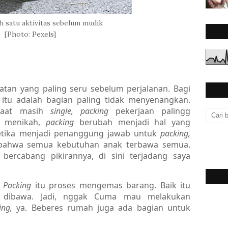
h satu aktivitas sebelum mudik
[Photo: Pexels]
iatan yang paling seru sebelum perjalanan. Bagi
g
itu adalah bagian paling tidak menyenangkan.
 Saat masih
single, packing
pekerjaan palingg
h menikah,
packing
berubah menjadi hal yang
ketika menjadi penanggung jawab untuk
packing,
n bahwa semua kebutuhan anak terbawa semua.
ercabang pikirannya, di sini terjadang saya
? Packing
itu proses mengemas barang. Baik itu
au dibawa. Jadi, nggak Cuma mau melakukan
ing,
ya. Beberes rumah juga ada bagian untuk