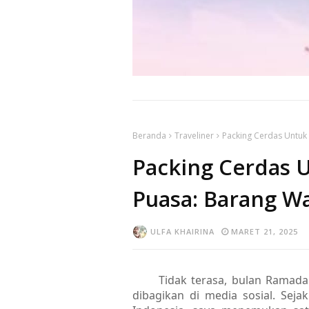
Beranda
Traveliner
Packing Cerdas Untuk 
Packing Cerdas U
Puasa: Barang W
ULFA KHAIRINA
MARET 21, 2025
Tidak terasa, bulan Ramada
dibagikan di media sosial. Sej