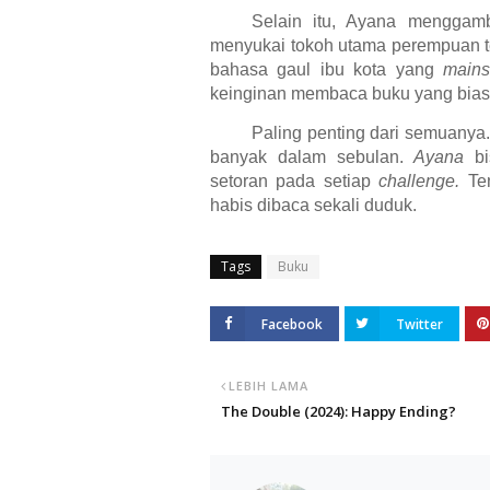
Selain itu, Ayana menggam
menyukai tokoh utama perempuan t
bahasa gaul ibu kota yang
main
keinginan membaca buku yang biasa
Paling penting dari semuanya.
banyak dalam sebulan.
Ayana
b
setoran pada setiap
challenge.
Te
habis dibaca sekali duduk.
Tags
Buku
Facebook
Twitter
LEBIH LAMA
The Double (2024): Happy Ending?