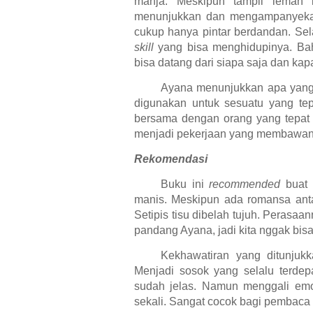
manja. Meskipun tampil lemah l
menunjukkan dan mengampanyekan
cukup hanya pintar berdandan. Sel
skill
yang bisa menghidupinya. Ba
bisa datang dari siapa saja dan kap
Ayana menunjukkan apa yang d
digunakan untuk sesuatu yang tep
bersama dengan orang yang tepat
menjadi pekerjaan yang membawany
Rekomendasi
Buku ini
recommended
buat 
manis. Meskipun ada romansa antar
Setipis tisu dibelah tujuh. Perasaan
pandang Ayana, jadi kita nggak bis
Kekhawatiran yang ditunjuk
Menjadi sosok yang selalu terd
sudah jelas. Namun menggali emos
sekali. Sangat cocok bagi pembaca 