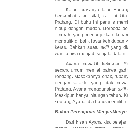
Kalau biasanya latar Padang
bersambut atau silat, kali ini 
Padang. Di buku ini penulis mem
hidup dengan mudah. Berbeda denga
merah yang menunjukkan keharm
mengulik di balik layar kehidupan
keras. Bahkan suatu
skill
yang dia
wanita bisa menjadi senjata dalam 
Ayana mewakili kekuatan
P
secara umum menilai bahwa gad
rendang. Masakannya enak, rupanya
dengan karakter yang tidak mew
Padang. Ayana menggunakan
skill
Meskipun hanya hitungan tahun. Ka
seorang Ayana, dia harus memilih me
Bukan Perempuan Menye-Menye
Dari kisah Ayana kita belaja