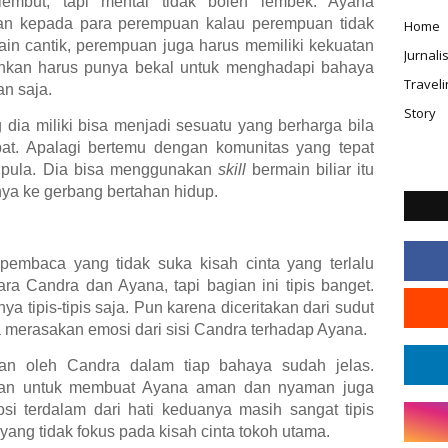
embut, tapi mental tidak boleh lembek. Ayana
 kepada para perempuan kalau perempuan tidak
Home
ain cantik, perempuan juga harus memiliki kekuatan
Jurnal
hkan harus punya bekal untuk menghadapi bahaya
Traveli
an saja.
Story
ia miliki bisa menjadi sesuatu yang berharga bila
at. Apalagi bertemu dengan komunitas yang tepat
 pula. Dia bisa menggunakan
skill
bermain biliar itu
a ke gerbang bertahan hidup.
pembaca yang tidak suka kisah cinta yang terlalu
a Candra dan Ayana, tapi bagian ini tipis banget.
nya tipis-tipis saja. Pun karena diceritakan dari sudut
a merasakan emosi dari sisi Candra terhadap Ayana.
kan oleh Candra dalam tiap bahaya sudah jelas.
epan untuk membuat Ayana aman dan nyaman juga
i terdalam dari hati keduanya masih sangat tipis
yang tidak fokus pada kisah cinta tokoh utama.