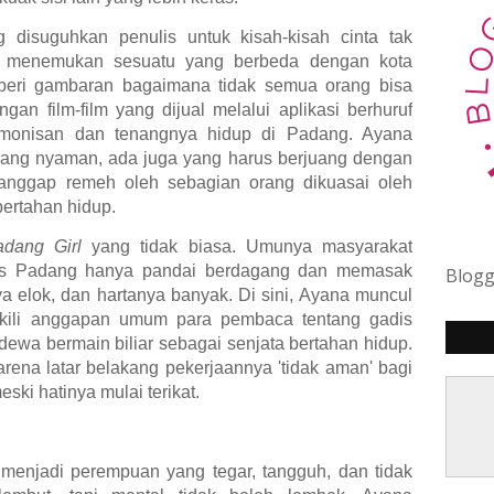
 disuguhkan penulis untuk kisah-kisah cinta tak
kita menemukan sesuatu yang berbeda dengan kota
beri gambaran bagaimana tidak semua orang bisa
n film-film yang dijual melalui aplikasi berhuruf
onisan dan tenangnya hidup di Padang. Ayana
 yang nyaman, ada juga yang harus berjuang dengan
nggap remeh oleh sebagian orang dikuasai oleh
bertahan hidup.
adang Girl
yang tidak biasa. Umunya masyarakat
is Padang hanya pandai berdagang dan memasak
Blog
 elok, dan hartanya banyak. Di sini, Ayana muncul
akili anggapan umum para pembaca tentang gadis
dewa bermain biliar sebagai senjata bertahan hidup.
rena latar belakang pekerjaannya 'tidak aman' bagi
ski hatinya mulai terikat.
r menjadi perempuan yang tegar, tangguh, dan tidak