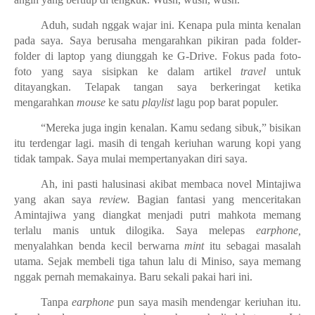
Aduh, sudah nggak wajar ini. Kenapa pula minta kenalan
pada saya. Saya berusaha mengarahkan pikiran pada folder-
folder di laptop yang diunggah ke G-Drive. Fokus pada foto-
foto yang saya sisipkan ke dalam artikel
travel
untuk
ditayangkan. Telapak tangan saya berkeringat ketika
mengarahkan
mouse
ke satu
playlist
lagu pop barat populer.
“Mereka juga ingin kenalan. Kamu sedang sibuk,” bisikan
itu terdengar lagi. masih di tengah keriuhan warung kopi yang
tidak tampak. Saya mulai mempertanyakan diri saya.
Ah, ini pasti halusinasi akibat membaca novel Mintajiwa
yang akan saya
review.
Bagian fantasi yang menceritakan
Amintajiwa yang diangkat menjadi putri mahkota memang
terlalu manis untuk dilogika. Saya melepas
earphone,
menyalahkan benda kecil berwarna
mint
itu sebagai masalah
utama. Sejak membeli tiga tahun lalu di Miniso, saya memang
nggak pernah memakainya. Baru sekali pakai hari ini.
Tanpa
earphone
pun saya masih mendengar keriuhan itu.