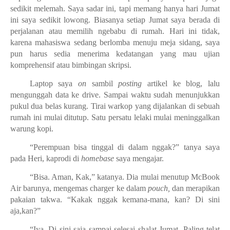
sedikit melemah. Saya sadar ini, tapi memang hanya hari Jumat
ini saya sedikit lowong. Biasanya setiap Jumat saya berada di
perjalanan atau memilih ngebabu di rumah. Hari ini tidak,
karena mahasiswa sedang berlomba menuju meja sidang, saya
pun harus sedia menerima kedatangan yang mau ujian
komprehensif atau bimbingan skripsi.
Laptop saya
on
sambil
posting
artikel ke blog, lalu
mengunggah data ke drive. Sampai waktu sudah menunjukkan
pukul dua belas kurang. Tirai warkop yang dijalankan di sebuah
rumah ini mulai ditutup. Satu persatu lelaki mulai meninggalkan
warung kopi.
“Perempuan bisa tinggal di dalam nggak?” tanya saya
pada Heri, kaprodi di
homebase
saya mengajar.
“Bisa. Aman, Kak,” katanya. Dia mulai menutup McBook
Air barunya, mengemas charger ke dalam
pouch,
dan merapikan
pakaian takwa. “Kakak nggak kemana-mana, kan? Di sini
aja,kan?”
“Iya. Di sini saja sampai selesai shalat Jumat. Paling telat