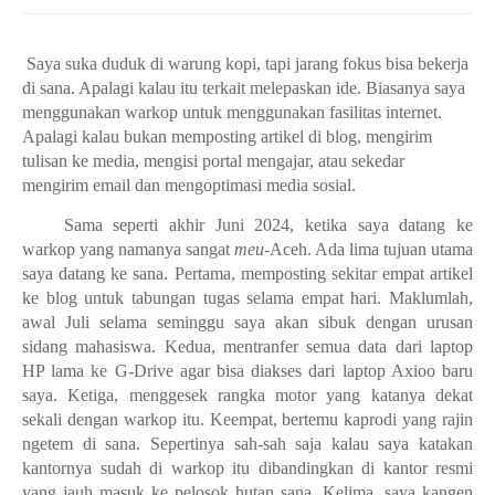
Saya suka duduk di warung kopi, tapi jarang fokus bisa bekerja
di sana. Apalagi kalau itu terkait melepaskan ide. Biasanya saya
menggunakan warkop untuk menggunakan fasilitas internet.
Apalagi kalau bukan memposting artikel di blog, mengirim
tulisan ke media, mengisi portal mengajar, atau sekedar
mengirim email dan mengoptimasi media sosial.
Sama seperti akhir Juni 2024, ketika saya datang ke
warkop yang namanya sangat
meu-
Aceh. Ada lima tujuan utama
saya datang ke sana. Pertama, memposting sekitar empat artikel
ke blog untuk tabungan tugas selama empat hari. Maklumlah,
awal Juli selama seminggu saya akan sibuk dengan urusan
sidang mahasiswa. Kedua, mentranfer semua data dari laptop
HP lama ke G-Drive agar bisa diakses dari laptop Axioo baru
saya. Ketiga, menggesek rangka motor yang katanya dekat
sekali dengan warkop itu. Keempat, bertemu kaprodi yang rajin
ngetem di sana. Sepertinya sah-sah saja kalau saya katakan
kantornya sudah di warkop itu dibandingkan di kantor resmi
yang jauh masuk ke pelosok hutan sana. Kelima, saya kangen