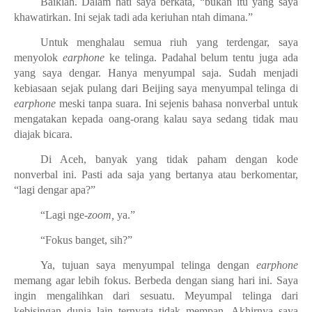
Baiklah. Dalam hati saya berkata, “bukan itu yang saya
khawatirkan. Ini sejak tadi ada keriuhan ntah dimana.”
Untuk menghalau semua riuh yang terdengar, saya
menyolok
earphone
ke telinga. Padahal belum tentu juga ada
yang saya dengar. Hanya menyumpal saja. Sudah menjadi
kebiasaan sejak pulang dari Beijing saya menyumpal telinga di
earphone
meski tanpa suara. Ini sejenis bahasa nonverbal untuk
mengatakan kepada oang-orang kalau saya sedang tidak mau
diajak bicara.
Di Aceh, banyak yang tidak paham dengan kode
nonverbal ini. Pasti ada saja yang bertanya atau berkomentar,
“lagi dengar apa?”
“Lagi nge-
zoom,
ya.”
“Fokus banget, sih?”
Ya, tujuan saya menyumpal telinga dengan
earphone
memang agar lebih fokus. Berbeda dengan siang hari ini. Saya
ingin mengalihkan dari sesuatu. Meyumpal telinga dari
kebisingan dunia lain ternyata tidak mempan. Akhirnya saya