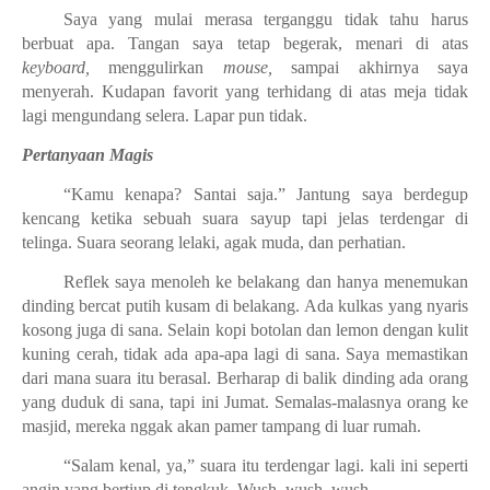
Saya yang mulai merasa terganggu tidak tahu harus
berbuat apa. Tangan saya tetap begerak, menari di atas
keyboard,
menggulirkan
mouse,
sampai akhirnya saya
menyerah. Kudapan favorit yang terhidang di atas meja tidak
lagi mengundang selera. Lapar pun tidak.
Pertanyaan Magis
“Kamu kenapa? Santai saja.” Jantung saya berdegup
kencang ketika sebuah suara sayup tapi jelas terdengar di
telinga. Suara seorang lelaki, agak muda, dan perhatian.
Reflek saya menoleh ke belakang dan hanya menemukan
dinding bercat putih kusam di belakang. Ada kulkas yang nyaris
kosong juga di sana. Selain kopi botolan dan lemon dengan kulit
kuning cerah, tidak ada apa-apa lagi di sana. Saya memastikan
dari mana suara itu berasal. Berharap di balik dinding ada orang
yang duduk di sana, tapi ini Jumat. Semalas-malasnya orang ke
masjid, mereka nggak akan pamer tampang di luar rumah.
“Salam kenal, ya,” suara itu terdengar lagi. kali ini seperti
angin yang bertiup di tengkuk. Wush, wush, wush.