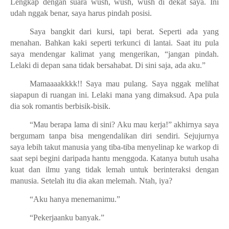
Lengkap dengan suara wush, wush, wush di dekat saya. Ini
udah nggak benar, saya harus pindah posisi.
Saya bangkit dari kursi, tapi berat. Seperti ada yang
menahan. Bahkan kaki seperti terkunci di lantai. Saat itu pula
saya mendengar kalimat yang mengerikan, “jangan pindah.
Lelaki di depan sana tidak bersahabat. Di sini saja, ada aku.”
Mamaaaakkkk!! Saya mau pulang. Saya nggak melihat
siapapun di ruangan ini. Lelaki mana yang dimaksud. Apa pula
dia sok romantis berbisik-bisik.
“Mau berapa lama di sini? Aku mau kerja!” akhirnya saya
bergumam tanpa bisa mengendalikan diri sendiri. Sejujurnya
saya lebih takut manusia yang tiba-tiba menyelinap ke warkop di
saat sepi begini daripada hantu menggoda. Katanya butuh usaha
kuat dan ilmu yang tidak lemah untuk berinteraksi dengan
manusia. Setelah itu dia akan melemah. Ntah, iya?
“Aku hanya menemanimu.”
“Pekerjaanku banyak.”